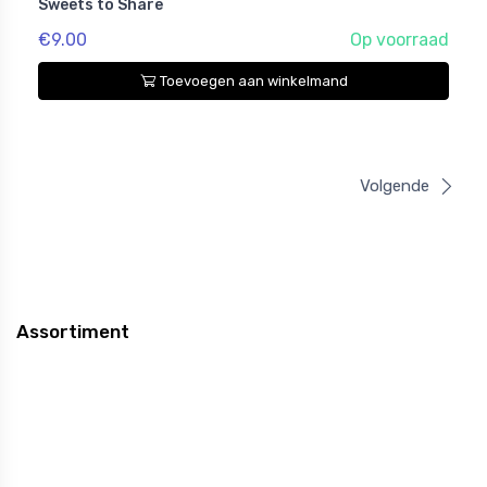
Sweets to Share
€9.00
Op voorraad
Toevoegen aan winkelmand
Volgende
Assortiment
WK voetbal
Kerst
Drank Geschenken
Chocolade Toppers