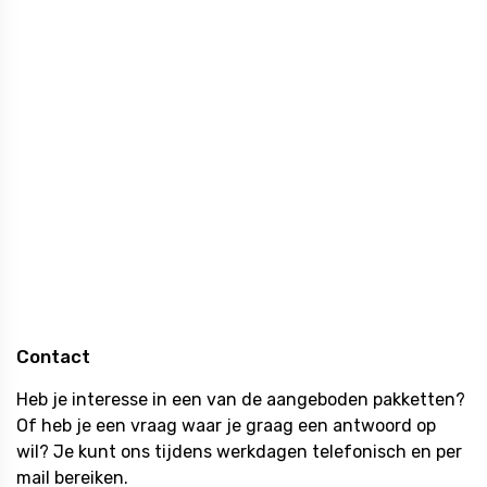
Vers geschenken
Tasting Collection
Wellness
Zomer
Jaarrond Gifts
Holland Promotie
Sint
Pasen
Suikerfeest
Contact
Heb je interesse in een van de aangeboden pakketten?
Of heb je een vraag waar je graag een antwoord op
wil? Je kunt ons tijdens werkdagen telefonisch en per
mail bereiken.