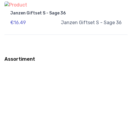
Janzen Giftset S - Sage 36
€16.49
Janzen Giftset S - Sage 36
Assortiment
WK voetbal
Kerst
Drank Geschenken
Chocolade Toppers
Vers geschenken
Tasting Collection
Wellness
Zomer