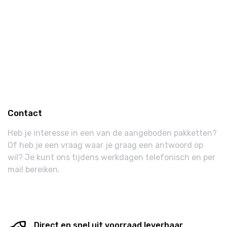
Jaarrond Gifts
Holland Promotie
Sint
Pasen
Suikerfeest
Contact
Heb je interesse in een van de aangeboden pakketten?
Of heb je een vraag waar je graag een antwoord op
wil? Je kunt ons tijdens werkdagen telefonisch en per
mail bereiken.
Direct en snel uit voorraad leverbaar