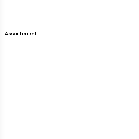
Assortiment
WK voetbal
Kerst
Drank Geschenken
Chocolade Toppers
Vers geschenken
Tasting Collection
Wellness
Zomer
Jaarrond Gifts
Holland Promotie
Sint