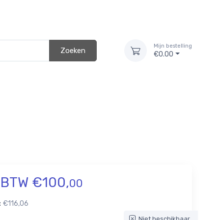
Mijn bestelling
Zoeken
€0.00
Home
Assortiment
Product
. BTW €100,
00
:
€116,06
Niet beschikbaar