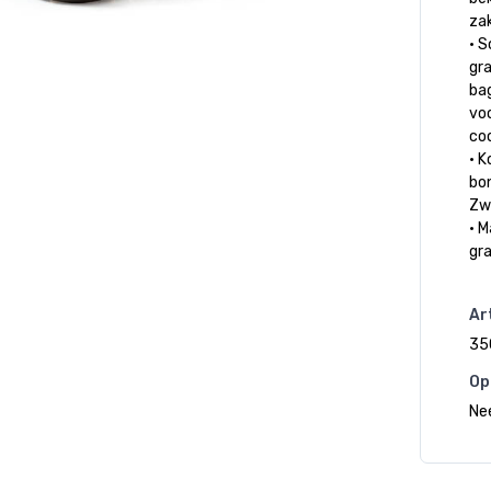
zak
• S
gr
bag
vo
coo
• K
bo
Zw
• 
gr
Art
35
Op
Ne