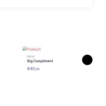
Kerst
Kers
Big Compliment
Piz
€40,
€80
00