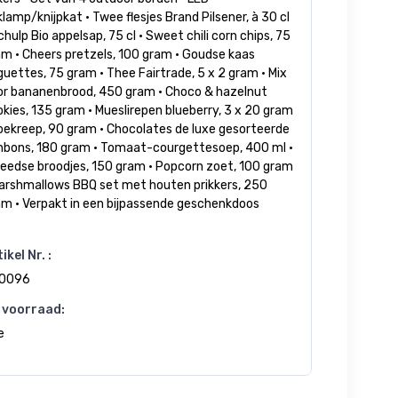
lamp/knijpkat • Twee flesjes Brand Pilsener, à 30 cl
chulp Bio appelsap, 75 cl • Sweet chili corn chips, 75
am • Cheers pretzels, 100 gram • Goudse kaas
uettes, 75 gram • Thee Fairtrade, 5 x 2 gram • Mix
or bananenbrood, 450 gram • Choco & hazelnut
kies, 135 gram • Mueslirepen blueberry, 3 x 20 gram
oekreep, 90 gram • Chocolates de luxe gesorteerde
nbons, 180 gram • Tomaat-courgettesoep, 400 ml •
eedse broodjes, 150 gram • Popcorn zoet, 100 gram
Marshmallows BBQ set met houten prikkers, 250
am • Verpakt in een bijpassende geschenkdoos
ikel Nr. :
0096
 voorraad:
e