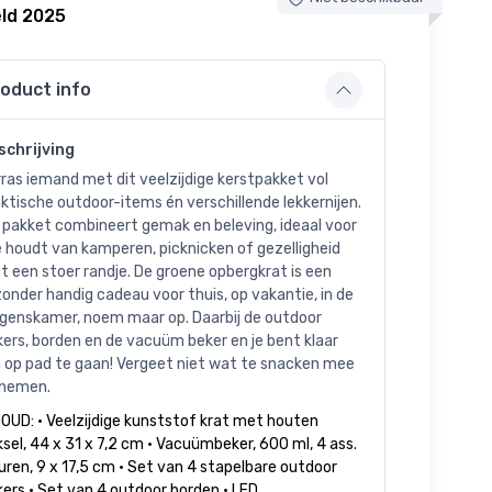
ld 2025
oduct info
schrijving
ras iemand met dit veelzijdige kerstpakket vol
ktische outdoor-items én verschillende lekkernijen.
 pakket combineert gemak en beleving, ideaal voor
 houdt van kamperen, picknicken of gezelligheid
 een stoer randje. De groene opbergkrat is een
zonder handig cadeau voor thuis, op vakantie, in de
ngenskamer, noem maar op. Daarbij de outdoor
ers, borden en de vacuüm beker en je bent klaar
 op pad te gaan! Vergeet niet wat te snacken mee
 nemen.
OUD: • Veelzijdige kunststof krat met houten
sel, 44 x 31 x 7,2 cm • Vacuümbeker, 600 ml, 4 ass.
uren, 9 x 17,5 cm • Set van 4 stapelbare outdoor
ers • Set van 4 outdoor borden • LED