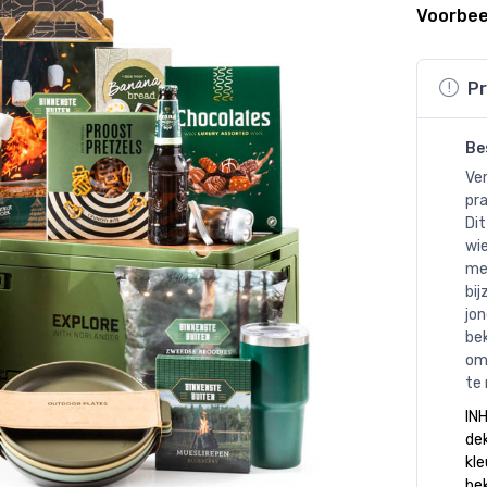
Voorbee
Pr
Be
Ver
pra
Dit
wie
met
bij
jo
bek
om
te
INH
dek
kle
bek