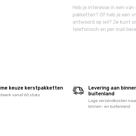
Heb je interesse in een va
pakketten? Of heb je een v
ppers
antwoord op wil? Je kunt o
tion
telefonisch en per mail bere
tie
ime keuze kerstpakketten
Levering aan binne
buitenland
twerk vanaf 60 stuks
Lage verzendkosten naar
binnen- en buitenland