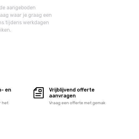
n de aangeboden
raag waar je graag een
ns tijdens werkdagen
iken.
n- en
Vrijblijvend offerte
aanvragen
 het
Vraag een offerte met gemak