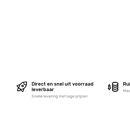
WK voetbal
Kerst
Drank Geschenken
Chocolade To
Vers geschenken
Tasting Collec
Wellness
Zomer
Jaarrond Gifts
Holland Promo
Sint
Pasen
Suikerfeest
Direct en snel uit voorraad
Ru
leverbaar
Maa
Snelle levering met lage prijzen