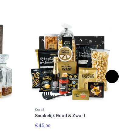
Kerst
Kers
Smakelijk Goud & Zwart
Fam
€45,
€30
00