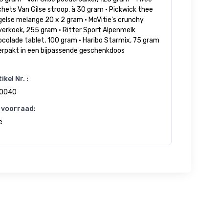
hets Van Gilse stroop, à 30 gram • Pickwick thee
gelse melange 20 x 2 gram • McVitie's crunchy
verkoek, 255 gram • Ritter Sport Alpenmelk
colade tablet, 100 gram • Haribo Starmix, 75 gram
Verpakt in een bijpassende geschenkdoos
ikel Nr. :
0040
 voorraad:
e