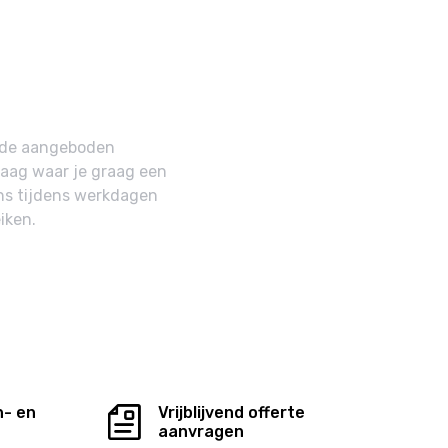
n de aangeboden
raag waar je graag een
ns tijdens werkdagen
iken.
n- en
Vrijblijvend offerte
aanvragen