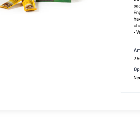
sac
En
ha
cho
• 
Art
35
Op
Ne