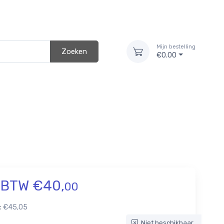
Mijn bestelling
Zoeken
€0.00
Home
Assortiment
Product
. BTW €40,
00
:
€45,05
Niet beschikbaar