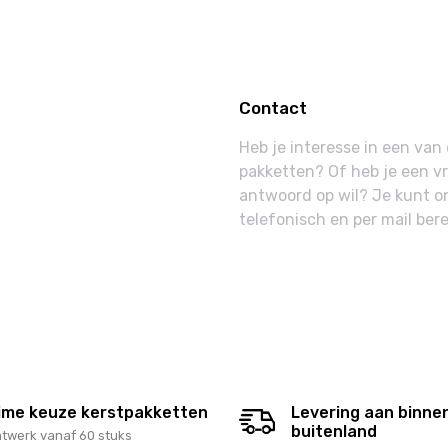
Contact
Heb je interesse in een va
pakketten? Of heb je een v
ppers
antwoord op wil? Je kunt o
tion
telefonisch en per mail bere
tie
ime keuze kerstpakketten
Levering aan binne
buitenland
twerk vanaf 60 stuks