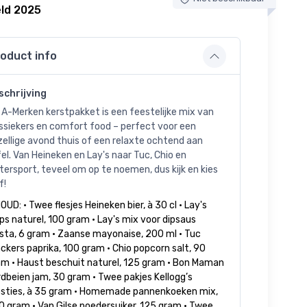
ld 2025
oduct info
schrijving
 A-Merken kerstpakket is een feestelijke mix van
ssiekers en comfort food – perfect voor een
ellige avond thuis of een relaxte ochtend aan
el. Van Heineken en Lay's naar Tuc, Chio en
tersport, teveel om op te noemen, dus kijk en kies
f!
OUD: • Twee flesjes Heineken bier, à 30 cl • Lay's
ps naturel, 100 gram • Lay's mix voor dipsaus
sta, 6 gram • Zaanse mayonaise, 200 ml • Tuc
ckers paprika, 100 gram • Chio popcorn salt, 90
am • Haust beschuit naturel, 125 gram • Bon Maman
dbeien jam, 30 gram • Twee pakjes Kellogg’s
osties, à 35 gram • Homemade pannenkoeken mix,
 gram • Van Gilse poedersuiker, 125 gram • Twee