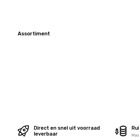
Assortiment
WK voetbal
Kerst
Drank Geschenken
Chocolade To
Vers geschenken
Tasting Collec
Wellness
Zomer
Jaarrond Gifts
Holland Promo
Sint
Pasen
Suikerfeest
Direct en snel uit voorraad
Ru
leverbaar
Maa