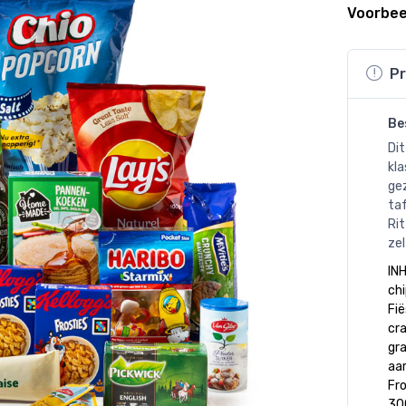
Voorbee
Pr
Be
Dit
kla
gez
taf
Rit
zel
INH
chi
Fië
cra
gr
aar
Fr
300